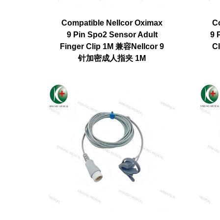
Compatible Nellcor Oximax
C
9 Pin Spo2 Sensor Adult
9 
Finger Clip 1M 兼容Nellcor 9
C
针加密成人指夹 1M