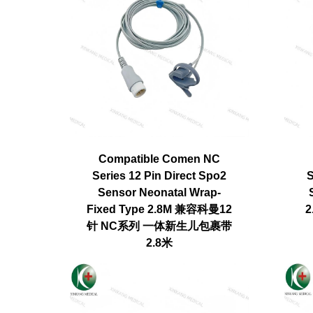
Compatible Comen NC
Series 12 Pin Direct Spo2
S
Sensor Neonatal Wrap-
Fixed Type 2.8M 兼容科曼12
针 NC系列 一体新生儿包裹带
2.8米