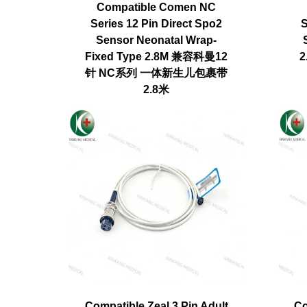
Compatible Comen NC
Series 12 Pin Direct Spo2
S
Sensor Neonatal Wrap-
Fixed Type 2.8M 兼容科曼12
针 NC系列 一体新生儿包裹带
2.8米
Compatible Zeal 3 Pin Adult
Co