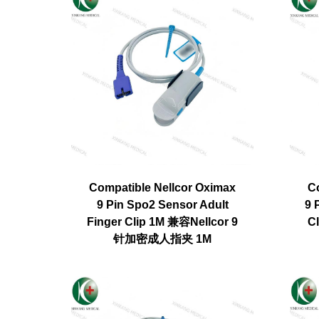
Compatible Nellcor Oximax
C
9 Pin Spo2 Sensor Adult
9 
Finger Clip 1M 兼容Nellcor 9
C
针加密成人指夹 1M